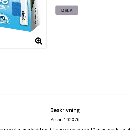
DELA
Beskrivning
Art.nr: 102076
l Thermacell myggskydd med 4 gaspatroner och 12 myggmedelsmattor