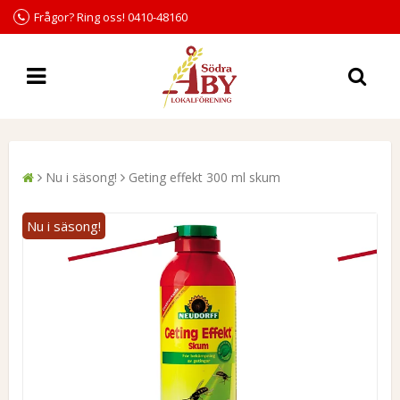
Frågor? Ring oss! 0410-48160
Nu i säsong!
Geting effekt 300 ml skum